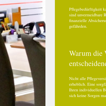
Pflegebedürftigkeit k
sind unvermeidbare R
finanzielle Absicher
gefährden.
Warum die W
entscheidend
Nicht alle Pflegever
erheblich. Eine sorgf
Ihren individuellen 
sich keine Sorgen ma